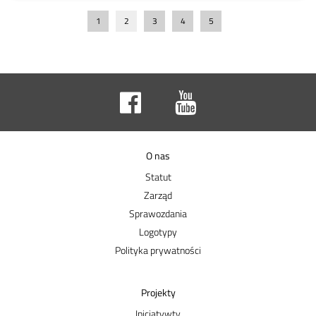
1
2
3
4
5
O nas
Statut
Zarząd
Sprawozdania
Logotypy
Polityka prywatności
Projekty
Inicjatywty