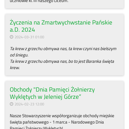
uczniowie kl. III naszego Liceum.
Życzenia na Zmartwychwstanie Pańskie
a.D. 2024
2024-03-31 01:00
Ta krew z grzechu obmywa nas, ta krew czyni nas bielszym
od śniegu.
Ta krew z grzechu obmywa nas, bo to jest Baranka święta
krew.
Obchody "Dnia Pamięci Żołnierzy
Wyklętych w Jeleniej Górze”
2024-02-23 12:00
Nasze Stowarzyszenie współorganizuje obchody miejskie
święta państwowego - 1 marca - Narodowego Dnia
Pamięci Żołnierzy Wyklętych!