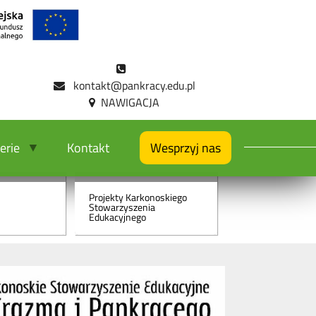
kontakt@pankracy.edu.pl
e
Projekty
erie
Kontakt
Wesprzyj nas
Projekty Karkonoskiego
Stowarzyszenia
Edukacyjnego