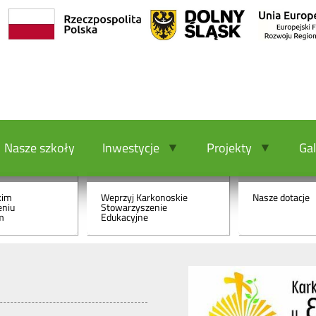
Wesprzyj
Dotacj
Nasze szkoły
nas
Inwestycje
Projekty
Gal
kim
Weprzyj Karkonoskie
Nasze dotacje
eniu
Stowarzyszenie
m
Edukacyjne