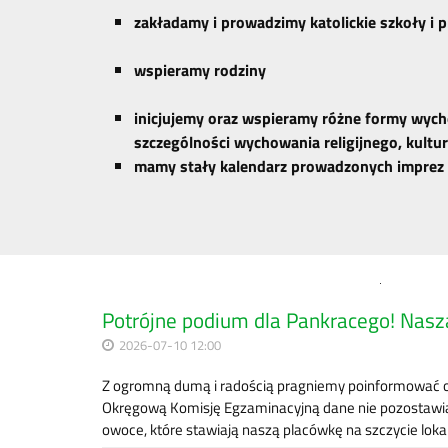
zakładamy i prowadzimy katolickie szkoły i 
wspieramy rodziny
inicjujemy oraz wspieramy różne formy wych
szczególności wychowania religijnego, kultu
mamy stały kalendarz prowadzonych imprez 
Potrójne podium dla Pankracego! Nasza
2026-07-10 12:00
Z ogromną dumą i radością pragniemy poinformować o 
Okręgową Komisję Egzaminacyjną dane nie pozostawiaj
owoce, które stawiają naszą placówkę na szczycie loka