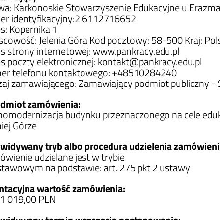
a: Karkonoskie Stowarzyszenie Edukacyjne u Erazma 
r identyfikacyjny:2 6112716652
s: Kopernika 1
scowość: Jelenia Góra Kod pocztowy: 58-500 Kraj: Pol
s strony internetowej: www.pankracy.edu.pl
s poczty elektronicznej: kontakt@pankracy.edu.pl
er telefonu kontaktowego: +48510284240
aj zamawiającego: Zamawiający podmiot publiczny -
edmiot zamówienia:
omodernizacja budynku przeznaczonego na cele eduka
niej Górze
widywany tryb albo procedura udzielenia zamówieni
wienie udzielane jest w trybie
tawowym na podstawie: art. 275 pkt 2 ustawy
ntacyjna wartość zamówienia:
1 019,00 PLN
ewidywany termin wszczęcia postępowania: