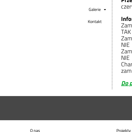
czer
Galerie
Inf
Kontakt
Zamó
TAK
Zamó
NIE
Zamó
NIE
Char
zamó
Do p
O nas
Projekty