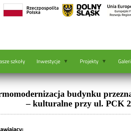
asze szkoły
Inwestycje
Projekty
Galer
rmomodernizacja budynku
przezn
– kulturalne przy ul. PCK 2
awiający: