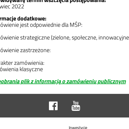
wiec 2022
ormacje dodatkowe:
wienie jest odpowiednie dla MŚP:
wienie strategiczne (zielone, społeczne, innowacyjne)
wienie zastrzeżone:
akter zamówienia:
wienia klasyczne
obrania plik z informacją o zamówieniu publicznym
Inwestycje