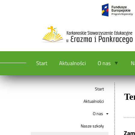
Start
Aktualności
O nas
N
Start
Te
Aktualności
O nas
Nasze szkoły
Zam