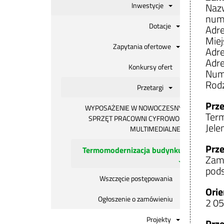
Inwestycje
Nazw
nume
Dotacje
Adre
Miej
Zapytania ofertowe
Adre
Adre
Konkursy ofert
Num
Rodz
Przetargi
Prz
WYPOSAŻENIE W NOWOCZESNY
Term
SPRZĘT PRACOWNI CYFROWO-
Jele
MULTIMEDIALNEJ
Prze
Termomodernizacja budynku
Zamó
pods
Wszczęcie postępowania
Orie
Ogłoszenie o zamówieniu
2 05
Projekty
Prz