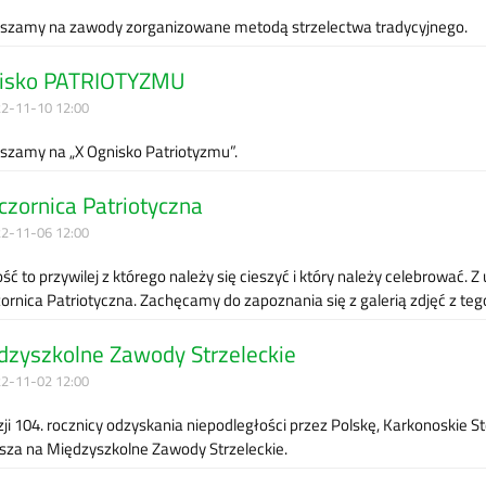
szamy na zawody zorganizowane metodą strzelectwa tradycyjnego.
isko PATRIOTYZMU
2-11-10 12:00
szamy na „X Ognisko Patriotyzmu”.
zornica Patriotyczna
2-11-06 12:00
ć to przywilej z którego należy się cieszyć i który należy celebrować. 
ornica Patriotyczna. Zachęcamy do zapoznania się z galerią zdjęć z teg
dzyszkolne Zawody Strzeleckie
2-11-02 12:00
zji 104. rocznicy odzyskania niepodległości przez Polskę, Karkonoskie
sza na Międzyszkolne Zawody Strzeleckie.