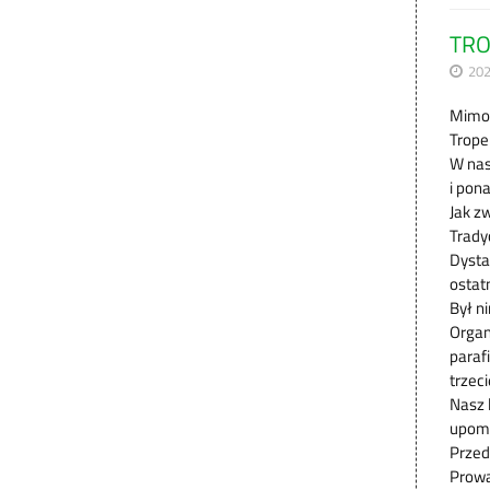
TRO
202
Mimo 
Trope
W nas
i pon
Jak z
Trady
Dysta
ostat
Był n
Organ
paraf
trzec
Nasz 
upomi
Przed
Prowa