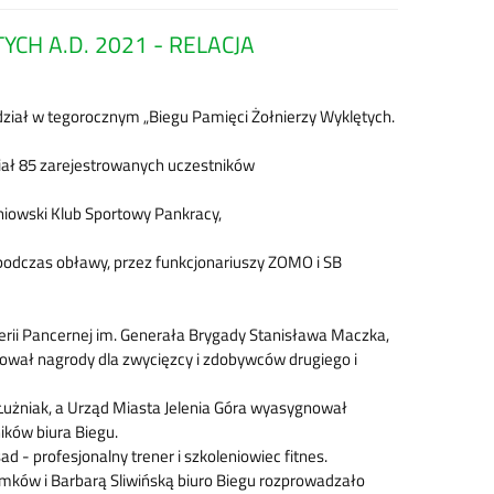
CH A.D. 2021 - RELACJA
ział w tegorocznym „Biegu Pamięci Żołnierzy Wyklętych.
ział 85 zarejestrowanych uczestników
niowski Klub Sportowy Pankracy,
odczas obławy, przez funkcjonariuszy ZOMO i SB
lerii Pancernej im. Generała Brygady Stanisława Maczka,
dował nagrody dla zwycięzcy i zdobywców drugiego i
 Łużniak, a Urząd Miasta Jelenia Góra wyasygnował
ików biura Biegu.
 profesjonalny trener i szkoleniowiec fitnes.
mków i Barbarą Sliwińską biuro Biegu rozprowadzało