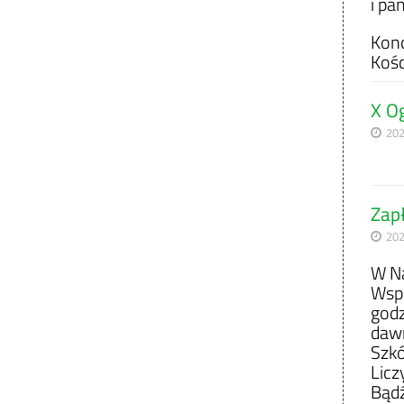
i pa
Konc
Kośc
X Og
202
Zap
202
W Na
Wspó
godz
dawn
Szkó
Licz
Bądź