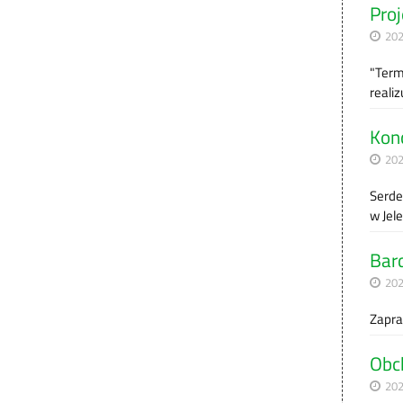
Proj
202
"Term
reali
Konc
202
Serde
w Jele
Bar
202
Zapra
Obch
202