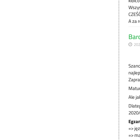
kibic
Wszys
CZEŚ
A za 
Bar
202
Szano
najle
Zapra
Matur
Ale ja
Dlate
2020/
Egzam
=> jęz
=> m