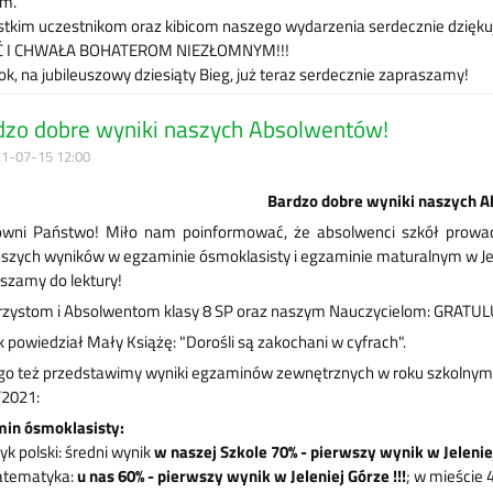
om.
tkim uczestnikom oraz kibicom naszego wydarzenia serdecznie dziękuj
Ć I CHWAŁA BOHATEROM NIEZŁOMNYM!!!
rok, na jubileuszowy dziesiąty Bieg, już teraz serdecznie zapraszamy!
dzo dobre wyniki naszych Absolwentów!
1-07-15 12:00
Bardzo dobre wyniki naszych 
wni Państwo! Miło nam poinformować, że absolwenci szkół prowadz
pszych wyników w egzaminie ósmoklasisty i egzaminie maturalnym w Jel
szamy do lektury!
zystom i Absolwentom klasy 8 SP oraz naszym Nauczycielom: GRATUL
k powiedział Mały Książę: "Dorośli są zakochani w cyfrach".
go też przedstawimy wyniki egzaminów zewnętrznych w roku szkolnym
2021:
in ósmoklasisty:
yk polski: średni wynik
w naszej Szkole 70% - pierwszy wynik w Jeleniej
atematyka:
u nas 60% - pierwszy wynik w Jeleniej Górze !!!
; w mieście 