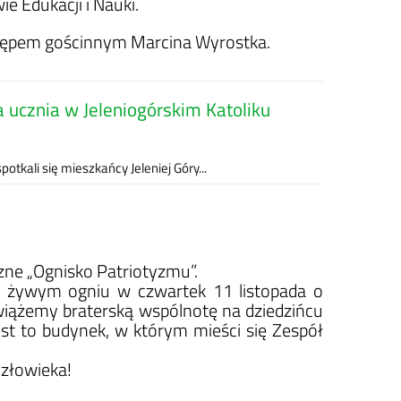
e Edukacji i Nauki.
tępem gościnnym Marcina Wyrostka.
 ucznia w Jeleniogórskim Katoliku
otkali się mieszkańcy Jeleniej Góry...
ne „Ognisko Patriotyzmu”.
y żywym ogniu w czwartek 11 listopada o
zawiążemy braterską wspólnotę na dziedzińcu
est to budynek, w którym mieści się Zespół
Człowieka!