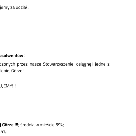
emy za udział.
Absolwentów!
onych przez nasze Stowarzyszenie, osiągnęli jedne z
eniej Górze!
UJEMY!!!
 Górze !!!
; średnia w mieście 59%;
45%;