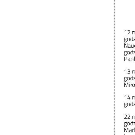
12 m
godz
Nauc
godz
Pan
13 m
godz
Miło
14 m
godz
22 m
godz
Mark