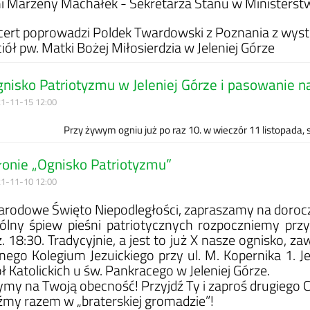
ni Marzeny Machałek - Sekretarza Stanu w Ministerstwi
ert poprowadzi Poldek Twardowski z Poznania z wys
iół pw. Matki Bożej Miłosierdzia w Jeleniej Górze
nisko Patriotyzmu w Jeleniej Górze i pasowanie na
1-11-15 12:00
Przy żywym ogniu już po raz 10. w wieczór 11 listopada, sp
łonie „Ognisko Patriotyzmu”
1-11-10 12:00
rodowe Święto Niepodległości, zapraszamy na dorocz
lny śpiew pieśni patriotycznych rozpoczniemy prz
. 18:30. Tradycyjnie, a jest to już X nasze ognisko, 
ego Kolegium Jezuickiego przy ul. M. Kopernika 1. J
ł Katolickich u św. Pankracego w Jeleniej Górze.
ymy na Twoją obecność! Przyjdź Ty i zaproś drugiego 
my razem w „braterskiej gromadzie”!