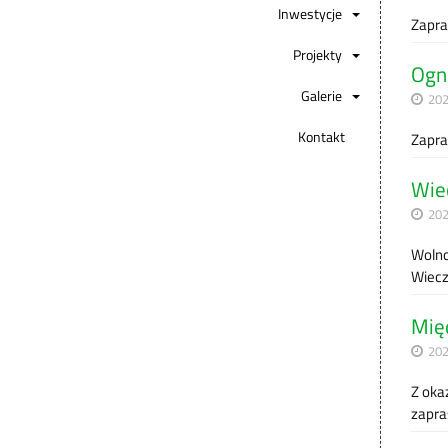
Inwestycje
Zapra
Projekty
Ogn
Galerie
202
Kontakt
Zapra
Wiec
202
Wolnoś
Wiecz
Mię
202
Z oka
zapra