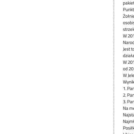
pakie
Punkt
Żołni
osobi
strze
W 201
Narod
Jest 
dział
W 201
od 20
W Jel
Wynik
1. Pa
2. Pa
3. Pa
Na me
Najst
Najmł
Posił