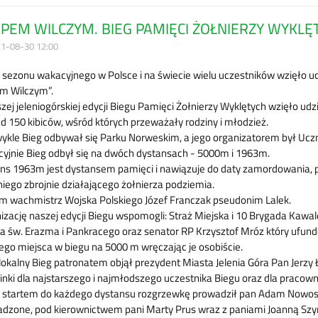
PEM WILCZYM. BIEG PAMIĘCI ŻOŁNIERZY WYKLĘTY
1-08-30 12:00
sezonu wakacyjnego w Polsce i na świecie wielu uczestników wzięło ud
m Wilczym”.
zej jeleniogórskiej edycji Biegu Pamięci Żołnierzy Wyklętych wzięło ud
ad 150 kibiców, wśród których przeważały rodziny i młodzież.
wykle Bieg odbywał się Parku Norweskim, a jego organizatorem był Ucz
cyjnie Bieg odbył się na dwóch dystansach - 5000m i 1963m.
ns 1963m jest dystansem pamięci i nawiązuje do daty zamordowania, p
niego zbrojnie działającego żołnierza podziemia.
im wachmistrz Wojska Polskiego Józef Franczak pseudonim Lalek.
izację naszej edycji Biegu wspomogli: Straż Miejska i 10 Brygada Kawa
ia św. Erazma i Pankracego oraz senator RP Krzysztof Mróz który ufun
iego miejsca w biegu na 5000 m wręczając je osobiście.
lokalny Bieg patronatem objął prezydent Miasta Jelenia Góra Pan Jerzy
nki dla najstarszego i najmłodszego uczestnika Biegu oraz dla pracown
 startem do każdego dystansu rozgrzewkę prowadził pan Adam Nowosad -
dzone, pod kierownictwem pani Marty Prus wraz z paniami Joanną Szy