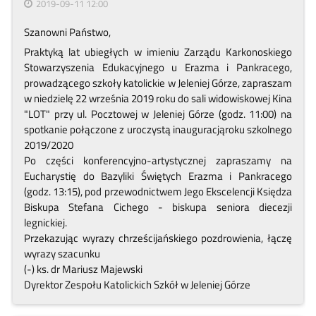
2019-09-11 12:00
Szanowni Państwo,
Praktyką lat ubiegłych w imieniu Zarządu Karkonoskiego
Stowarzyszenia Edukacyjnego u Erazma i Pankracego,
prowadzącego szkoły katolickie w Jeleniej Górze, zapraszam
w niedzielę 22 września 2019 roku do sali widowiskowej Kina
"LOT" przy ul. Pocztowej w Jeleniej Górze (godz. 11:00) na
spotkanie połączone z uroczystą inauguracjąroku szkolnego
2019/2020
Po części konferencyjno-artystycznej zapraszamy na
Eucharystię do Bazyliki Świętych Erazma i Pankracego
(godz. 13:15), pod przewodnictwem Jego Ekscelencji Księdza
Biskupa Stefana Cichego - biskupa seniora diecezji
legnickiej.
Przekazując wyrazy chrześcijańskiego pozdrowienia, łączę
wyrazy szacunku
(-) ks. dr Mariusz Majewski
Dyrektor Zespołu Katolickich Szkół w Jeleniej Górze