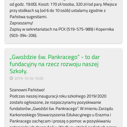
od godz. 19:00). Koszt: 170 zł/osoba, 320 zł/od pary. Miejsce
przy stolikach są (od 6 do 10 osób) ustalamy zgodnie z
Państwa sugestiami.
Zapraszamy!
Zapisy w sekretariatach na PCK (519-575-989) i Kopernika
(503-394-206).
„Gwoździe św. Pankracego” - to dar
fundacyjny na rzecz rozwoju naszej
Szkoły.
2019-10-04 10:00
Szanowni Państwo!
Podczas naszej inauguracji roku szkolnego 2019/2020
zostało ogłoszone, że rozpoczynamy pozyskiwanie
fundatorów „Gwoździ św. Pankracego”. W imieniu Zarządu
Karkonoskiego Stowarzyszenia Edukacyjnego u Erazma i
Pankracego zachęcam i proszę o pomoc w pozyskiwaniu