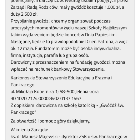
potencjalnych darczyńców. Według ustaleń podjętych przez
Zarząd i Radą Rodziców, mały gwóźdź kosztuje 1.000 zł, a
duży 2.500 zł.
Przybijanie gwoździ, chcemy organizować podczas
uroczystych momentów w życiu naszej Szkoły. Najbliższym
takim wydarzeniem będzie koncert w Dniu Papieskim.
Następne, będzie to prawdopodobnie Dzień Patrona, a więc
ok. 12 maja. Fundatorem może być osoba indywidualna,
firma, instytucja, parafia lub grupa osób.
Darowizny z przeznaczeniem na fundację gwoździ, można
wpłacać na rachunek bankowy Stowarzyszenia.
Karkonoskie Stowarzyszenie Edukacyjne u Erazma i
Pankracego
ul. Mikołaja Kopernika 1; 58-500 Jelenia Góra
30 1020 2124 0000 8402 0137 1467
Z dopiskiem: darowizna na szkołę katolicką - „Gwóźdź św.
Pankracego”
Za otwartość i pomoc z góry dziękujemy.
W imieniu Zarządu:
ks. dr Mariusz Majewski - dyrektor ZSK u św. Pankracego w