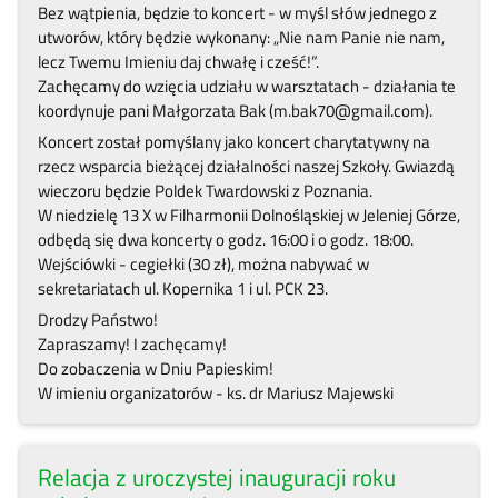
Bez wątpienia, będzie to koncert - w myśl słów jednego z
utworów, który będzie wykonany: „Nie nam Panie nie nam,
lecz Twemu Imieniu daj chwałę i cześć!”.
Zachęcamy do wzięcia udziału w warsztatach - działania te
koordynuje pani Małgorzata Bak (m.bak70@gmail.com).
Koncert został pomyślany jako koncert charytatywny na
rzecz wsparcia bieżącej działalności naszej Szkoły. Gwiazdą
wieczoru będzie Poldek Twardowski z Poznania.
W niedzielę 13 X w Filharmonii Dolnośląskiej w Jeleniej Górze,
odbędą się dwa koncerty o godz. 16:00 i o godz. 18:00.
Wejściówki - cegiełki (30 zł), można nabywać w
sekretariatach ul. Kopernika 1 i ul. PCK 23.
Drodzy Państwo!
Zapraszamy! I zachęcamy!
Do zobaczenia w Dniu Papieskim!
W imieniu organizatorów - ks. dr Mariusz Majewski
Relacja z uroczystej inauguracji roku