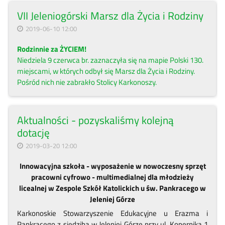
VII Jeleniogórski Marsz dla Życia i Rodziny
2019-06-10 12:00
Rodzinnie za ŻYCIEM!
Niedziela 9 czerwca br. zaznaczyła się na mapie Polski 130.
miejscami, w których odbył się Marsz dla Życia i Rodziny.
Pośród nich nie zabrakło Stolicy Karkonoszy.
Aktualności - pozyskaliśmy kolejną
dotację
2019-03-20 12:00
Innowacyjna szkoła - wyposażenie w nowoczesny sprzęt
pracowni cyfrowo - multimedialnej dla młodzieży
licealnej w Zespole Szkół Katolickich u św. Pankracego w
Jeleniej Górze
Karkonoskie Stowarzyszenie Edukacyjne u Erazma i
Pankracego z siedzibą w Jeleniej Górze przy ul. Kopernika 1