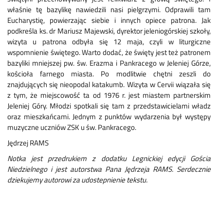
właśnie tę bazylikę nawiedzili nasi pielgrzymi. Odprawili tam
Eucharystię, powierzając siebie i innych opiece patrona. Jak
podkreśla ks. dr Mariusz Majewski, dyrektor jeleniogórskiej szkoły,
wizyta u patrona odbyła się 12 maja, czyli w liturgiczne
wspomnienie świętego. Warto dodać, że święty jest też patronem
bazyliki mniejszej pw. św. Erazma i Pankracego w Jeleniej Górze,
kościoła farnego miasta. Po modlitwie chętni zeszli do
znajdujących się nieopodal katakumb. Wizyta w Cervii wiązała się
z tym, że miejscowość ta od 1976 r. jest miastem partnerskim
Jeleniej Góry. Młodzi spotkali się tam z przedstawicielami władz
oraz mieszkańcami. Jednym z punktów wydarzenia był występy
muzyczne uczniów ZSK u św. Pankracego.
Jędrzej RAMS
Notka jest przedrukiem z dodatku Legnickiej edycji Gościa
Niedzielnego i jest autorstwa Pana Jędrzeja RAMS. Serdecznie
dziekujemy autorowi za udostepnienie tekstu.