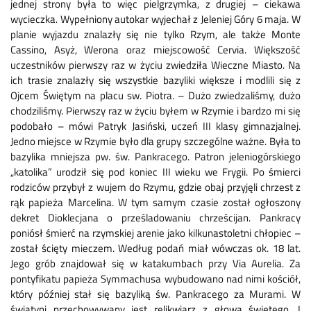
jednej strony była to więc pielgrzymka, z drugiej – ciekawa
wycieczka. Wypełniony autokar wyjechał z Jeleniej Góry 6 maja. W
planie wyjazdu znalazły się nie tylko Rzym, ale także Monte
Cassino, Asyż, Werona oraz miejscowość Cervia. Większość
uczestników pierwszy raz w życiu zwiedziła Wieczne Miasto. Na
ich trasie znalazły się wszystkie bazyliki większe i modlili się z
Ojcem Świętym na placu sw. Piotra. – Dużo zwiedzaliśmy, dużo
chodziliśmy. Pierwszy raz w życiu byłem w Rzymie i bardzo mi się
podobało – mówi Patryk Jasiński, uczeń III klasy gimnazjalnej.
Jedno miejsce w Rzymie było dla grupy szczególne ważne. Była to
bazylika mniejsza pw. św. Pankracego. Patron jeleniogórskiego
„katolika” urodził się pod koniec III wieku we Frygii. Po śmierci
rodziców przybył z wujem do Rzymu, gdzie obaj przyjęli chrzest z
rąk papieża Marcelina. W tym samym czasie został ogłoszony
dekret Dioklecjana o prześladowaniu chrześcijan. Pankracy
poniósł śmierć na rzymskiej arenie jako kilkunastoletni chłopiec –
został ścięty mieczem. Według podań miał wówczas ok. 18 lat.
Jego grób znajdował się w katakumbach przy Via Aurelia. Za
pontyfikatu papieża Symmachusa wybudowano nad nimi kościół,
który później stał się bazyliką św. Pankracego za Murami. W
świątyni przechowywany jest relikwiarz z głową świętego. I