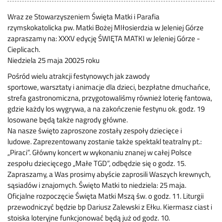
Wraz ze Stowarzyszeniem Święta Matki i Parafia
rzymskokatolicka pw. Matki Bożej MIłosierdzia w Jeleniej Górze
zapraszamy na: XXXV edycję ŚWIĘTA MATKI w Jeleniej Górze -
Cieplicach.
Niedziela 25 maja 20025 roku
Pośród wielu atrakcji festynowych jak zawody
sportowe, warsztaty i animacje dla dzieci, bezpłatne dmuchańce,
strefa gastronomiczna, przygotowaliśmy również loterię fantowa,
gdzie każdy los wygrywa, a na zakończenie festynu ok. godz. 19
losowane będą także nagrody główne.
Na nasze święto zaproszone zostały zespoły dziecięce i
ludowe. Zaprezentowany zostanie także spektakl teatralny pt.:
„Piraci”. Główny koncert w wykonaniu znanej w całej Polsce
zespołu dziecięcego „Małe TGD”, odbędzie się o godz. 15.
Zapraszamy, a Was prosimy abyście zaprosili Waszych krewnych,
sąsiadów i znajomych. Święto Matki to niedziela: 25 maja.
Oficjalne rozpoczęcie Święta Matki Mszą św. o godz. 11. Liturgii
przewodniczyć będzie bp Dariusz Zalewski z Ełku. Kiermasz ciast i
stoiska loteryjne funkcjonować będą już od godz. 10.