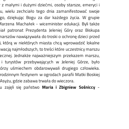
 z małymi i dużymi dziećmi, osoby starsze, emeryci i
eku, wielu zechciało tego dnia zamanifestować swoje
ego, dziękując Bogu za dar każdego życia. W grupie
arzena Machałek - wiceminister edukacji. Byli także
iał patronat Prezydenta Jeleniej Góry oraz Biskupa
marszów nawiązywała do troski o ochronę dzieci przed
, którą w niektórych miasta chcą wprowadzić lokalne
acją najmłodszych, to treści które uczestnicy marszu
łecznej. Jednakże najważniejszym przekazem marszu,
 turystów przebywających w Jeleniej Górze, było
którzy uśmiechem obdarowywali drugiego człowieka.
 rodzinnym festynem w ogrodach parafii Matki Boskiej
z Asyżu, gdzie zabawa trwała do wieczora.
zu zajęli się państwo
Maria i Zbigniew Sośniccy
-