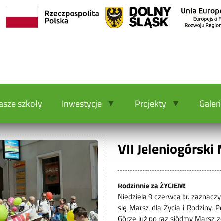
asze szkoły
Inwestycje
Projekty
Galer
VII Jeleniogórski
Rodzinnie za ŻYCIEM!
Niedziela 9 czerwca br. zaznaczy
się Marsz dla Życia i Rodziny. P
Górze już po raz siódmy Marsz 