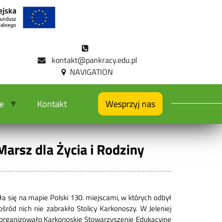
kontakt@pankracy.edu.pl
ie
Kontakt
Wesprzyj nas
 Marsz dla Życia i Rodziny
ła się na mapie Polski 130. miejscami, w których odbył
ośród nich nie zabrakło Stolicy Karkonoszy. W Jeleniej
zorganizowało Karkonoskie Stowarzyszenie Edukacyjne