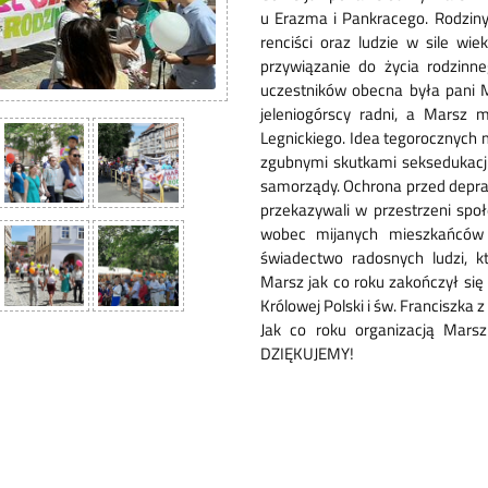
u Erazma i Pankracego. Rodziny
renciści oraz ludzie w sile wi
przywiązanie do życia rodzinn
uczestników obecna była pani M
jeleniogórscy radni, a Marsz m
Legnickiego. Idea tegorocznych 
zgubnymi skutkami seksedukacji
samorządy. Ochrona przed depraw
przekazywali w przestrzeni spo
wobec mijanych mieszkańców i
świadectwo radosnych ludzi, 
Marsz jak co roku zakończył się
Królowej Polski i św. Franciszka 
Jak co roku organizacją Mars
DZIĘKUJEMY!