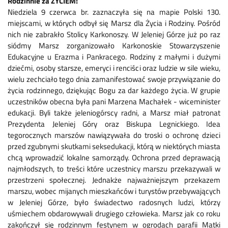
Rodzinnie za ŻYCIEM!
Niedziela 9 czerwca br. zaznaczyła się na mapie Polski 130.
miejscami, w których odbył się Marsz dla Życia i Rodziny. Pośród
nich nie zabrakło Stolicy Karkonoszy. W Jeleniej Górze już po raz
siódmy Marsz zorganizowało Karkonoskie Stowarzyszenie
Edukacyjne u Erazma i Pankracego. Rodziny z małymi i dużymi
dziećmi, osoby starsze, emeryci i renciści oraz ludzie w sile wieku,
wielu zechciało tego dnia zamanifestować swoje przywiązanie do
życia rodzinnego, dziękując Bogu za dar każdego życia. W grupie
uczestników obecna była pani Marzena Machałek - wiceminister
edukacji. Byli także jeleniogórscy radni, a Marsz miał patronat
Prezydenta Jeleniej Góry oraz Biskupa Legnickiego. Idea
tegorocznych marszów nawiązywała do troski o ochronę dzieci
przed zgubnymi skutkami seksedukacji, którą w niektórych miasta
chcą wprowadzić lokalne samorządy. Ochrona przed deprawacją
najmłodszych, to treści które uczestnicy marszu przekazywali w
przestrzeni społecznej. Jednakże najważniejszym przekazem
marszu, wobec mijanych mieszkańców i turystów przebywających
w Jeleniej Górze, było świadectwo radosnych ludzi, którzy
uśmiechem obdarowywali drugiego człowieka. Marsz jak co roku
zakończył się rodzinnym festynem w ogrodach parafii Matki