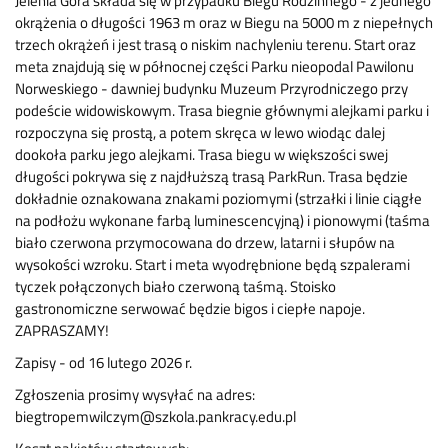
Jelenia Góra składa się w przypadku Biegu Rodzinnego - z jednego
okrążenia o długości 1963 m oraz w Biegu na 5000 m z niepełnych
trzech okrążeń i jest trasą o niskim nachyleniu terenu. Start oraz
meta znajdują się w północnej części Parku nieopodal Pawilonu
Norweskiego - dawniej budynku Muzeum Przyrodniczego przy
podeście widowiskowym. Trasa biegnie głównymi alejkami parku i
rozpoczyna się prostą, a potem skręca w lewo wiodąc dalej
dookoła parku jego alejkami. Trasa biegu w większości swej
długości pokrywa się z najdłuższą trasą ParkRun. Trasa będzie
dokładnie oznakowana znakami poziomymi (strzałki i linie ciągłe
na podłożu wykonane farbą luminescencyjną) i pionowymi (taśma
biało czerwona przymocowana do drzew, latarni i słupów na
wysokości wzroku. Start i meta wyodrębnione będą szpalerami
tyczek połączonych biało czerwoną taśmą. Stoisko
gastronomiczne serwować będzie bigos i ciepłe napoje.
ZAPRASZAMY!
Zapisy - od 16 lutego 2026 r.
Zgłoszenia prosimy wysyłać na adres:
biegtropemwilczym@szkola.pankracy.edu.pl