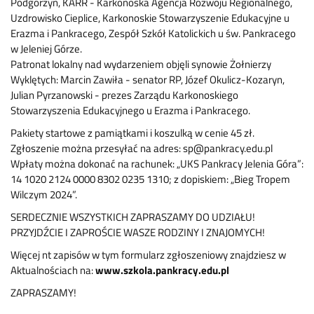
Podgórzyn, KARR - Karkonoska Agencja Rozwoju Regionalnego,
Uzdrowisko Cieplice, Karkonoskie Stowarzyszenie Edukacyjne u
Erazma i Pankracego, Zespół Szkół Katolickich u św. Pankracego
w Jeleniej Górze.
Patronat lokalny nad wydarzeniem objęli synowie Żołnierzy
Wyklętych: Marcin Zawiła - senator RP, Józef Okulicz-Kozaryn,
Julian Pyrzanowski - prezes Zarządu Karkonoskiego
Stowarzyszenia Edukacyjnego u Erazma i Pankracego.
Pakiety startowe z pamiątkami i koszulką w cenie 45 zł.
Zgłoszenie można przesyłać na adres: sp@pankracy.edu.pl
Wpłaty można dokonać na rachunek: „UKS Pankracy Jelenia Góra”:
14 1020 2124 0000 8302 0235 1310; z dopiskiem: „Bieg Tropem
Wilczym 2024”.
SERDECZNIE WSZYSTKICH ZAPRASZAMY DO UDZIAŁU!
PRZYJDŹCIE I ZAPROŚCIE WASZE RODZINY I ZNAJOMYCH!
Więcej nt zapisów w tym formularz zgłoszeniowy znajdziesz w
Aktualnościach na:
www.szkola.pankracy.edu.pl
ZAPRASZAMY!