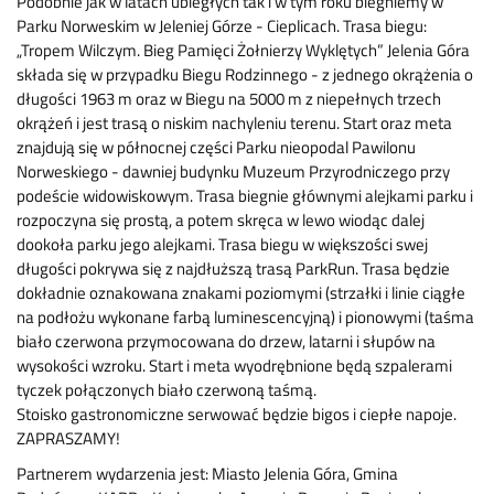
Podobnie jak w latach ubiegłych tak i w tym roku biegniemy w
Parku Norweskim w Jeleniej Górze - Cieplicach. Trasa biegu:
„Tropem Wilczym. Bieg Pamięci Żołnierzy Wyklętych” Jelenia Góra
składa się w przypadku Biegu Rodzinnego - z jednego okrążenia o
długości 1963 m oraz w Biegu na 5000 m z niepełnych trzech
okrążeń i jest trasą o niskim nachyleniu terenu. Start oraz meta
znajdują się w północnej części Parku nieopodal Pawilonu
Norweskiego - dawniej budynku Muzeum Przyrodniczego przy
podeście widowiskowym. Trasa biegnie głównymi alejkami parku i
rozpoczyna się prostą, a potem skręca w lewo wiodąc dalej
dookoła parku jego alejkami. Trasa biegu w większości swej
długości pokrywa się z najdłuższą trasą ParkRun. Trasa będzie
dokładnie oznakowana znakami poziomymi (strzałki i linie ciągłe
na podłożu wykonane farbą luminescencyjną) i pionowymi (taśma
biało czerwona przymocowana do drzew, latarni i słupów na
wysokości wzroku. Start i meta wyodrębnione będą szpalerami
tyczek połączonych biało czerwoną taśmą.
Stoisko gastronomiczne serwować będzie bigos i ciepłe napoje.
ZAPRASZAMY!
Partnerem wydarzenia jest: Miasto Jelenia Góra, Gmina